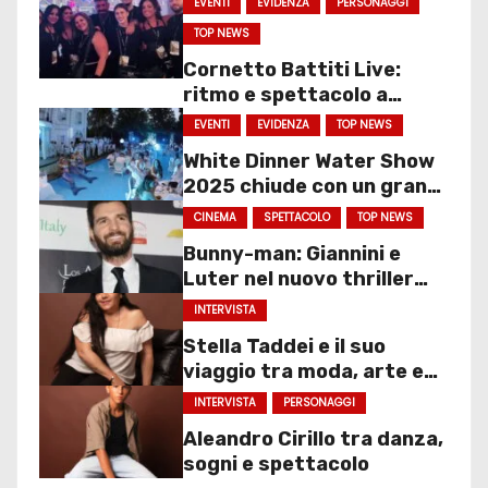
EVENTI
EVIDENZA
PERSONAGGI
TOP NEWS
Cornetto Battiti Live:
ritmo e spettacolo a
Molfetta
EVENTI
EVIDENZA
TOP NEWS
White Dinner Water Show
2025 chiude con un gran
finale
CINEMA
SPETTACOLO
TOP NEWS
Bunny-man: Giannini e
Luter nel nuovo thriller
sociale
INTERVISTA
Stella Taddei e il suo
viaggio tra moda, arte e
spettacolo
INTERVISTA
PERSONAGGI
Aleandro Cirillo tra danza,
sogni e spettacolo