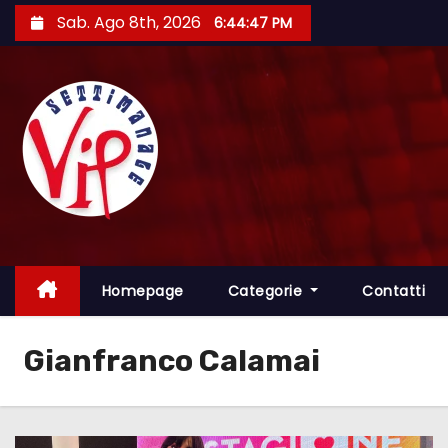
S
Sab. Ago 8th, 2026
6:44:48 PM
a
l
t
a
a
l
c
o
n
t
Homepage
Categorie
Contatti
e
n
Gianfranco Calamai
u
t
o