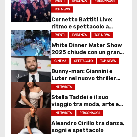
EVENTI
EVIDENZA
PERSONAGGI
TOP NEWS
Cornetto Battiti Live:
ritmo e spettacolo a
Molfetta
EVENTI
EVIDENZA
TOP NEWS
White Dinner Water Show
2025 chiude con un gran
finale
CINEMA
SPETTACOLO
TOP NEWS
Bunny-man: Giannini e
Luter nel nuovo thriller
sociale
INTERVISTA
Stella Taddei e il suo
viaggio tra moda, arte e
spettacolo
INTERVISTA
PERSONAGGI
Aleandro Cirillo tra danza,
sogni e spettacolo