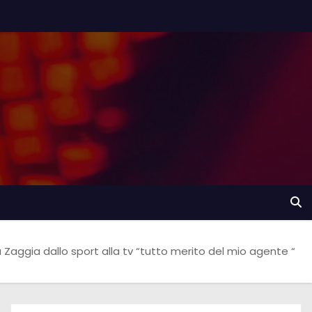
 Zaggia dallo sport alla tv “tutto merito del mio agente “