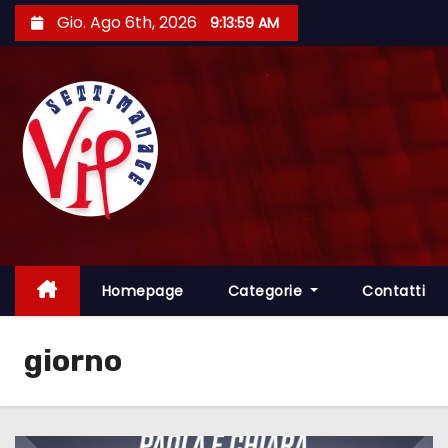
S
Gio. Ago 6th, 2026
9:14:00 AM
a
l
t
a
a
l
c
o
n
t
Homepage
Categorie
Contatti
e
n
giorno
u
t
o