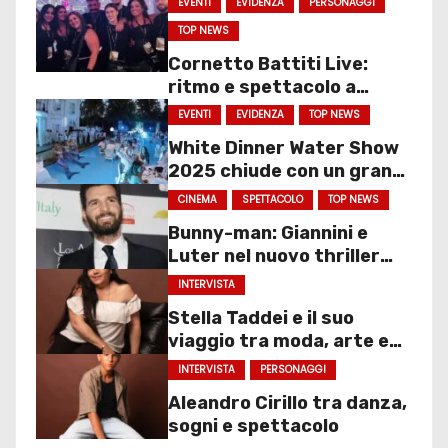
EVENTI
EVIDENZA
PERSONAGGI
TOP NEWS
Cornetto Battiti Live:
ritmo e spettacolo a
Molfetta
EVENTI
EVIDENZA
TOP NEWS
White Dinner Water Show
2025 chiude con un gran
finale
CINEMA
SPETTACOLO
TOP NEWS
Bunny-man: Giannini e
Luter nel nuovo thriller
sociale
INTERVISTA
Stella Taddei e il suo
viaggio tra moda, arte e
spettacolo
INTERVISTA
PERSONAGGI
Aleandro Cirillo tra danza,
sogni e spettacolo