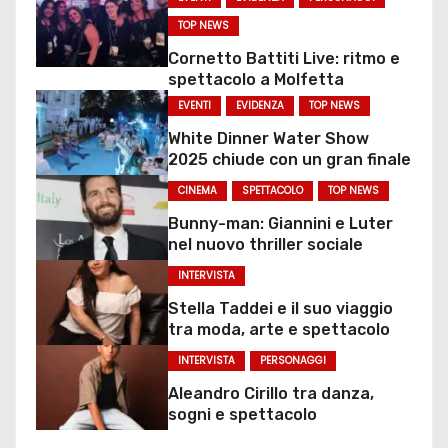
TOP NEWS
Cornetto Battiti Live: ritmo e
spettacolo a Molfetta
EVENTI
EVIDENZA
TOP NEWS
White Dinner Water Show
2025 chiude con un gran finale
CINEMA
SPETTACOLO
TOP NEWS
Bunny-man: Giannini e Luter
nel nuovo thriller sociale
INTERVISTA
Stella Taddei e il suo viaggio
tra moda, arte e spettacolo
INTERVISTA
PERSONAGGI
Aleandro Cirillo tra danza,
sogni e spettacolo