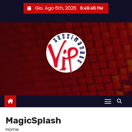
S
Gio. Ago 6th, 2026
6:49:47 PM
a
l
t
a
a
l
c
o
n
t
e
n
u
MagicSplash
t
o
Home