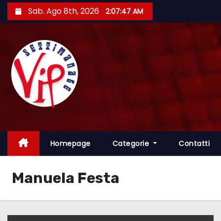
S
Sab. Ago 8th, 2026
2:07:48 AM
a
l
t
a
a
l
c
o
n
t
Homepage
Categorie
Contatti
e
n
Manuela Festa
u
t
o