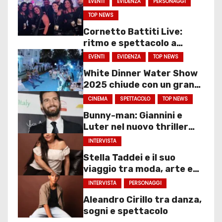
EVENTI
EVIDENZA
PERSONAGGI
TOP NEWS
Cornetto Battiti Live:
ritmo e spettacolo a
Molfetta
EVENTI
EVIDENZA
TOP NEWS
White Dinner Water Show
2025 chiude con un gran
finale
CINEMA
SPETTACOLO
TOP NEWS
Bunny-man: Giannini e
Luter nel nuovo thriller
sociale
INTERVISTA
Stella Taddei e il suo
viaggio tra moda, arte e
spettacolo
INTERVISTA
PERSONAGGI
Aleandro Cirillo tra danza,
sogni e spettacolo