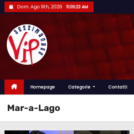
S
Dom. Ago 9th, 2026
11:09:24 AM
a
l
t
a
a
l
c
o
n
t
Homepage
Categorie
Contatti
e
n
Mar-a-Lago
u
t
o