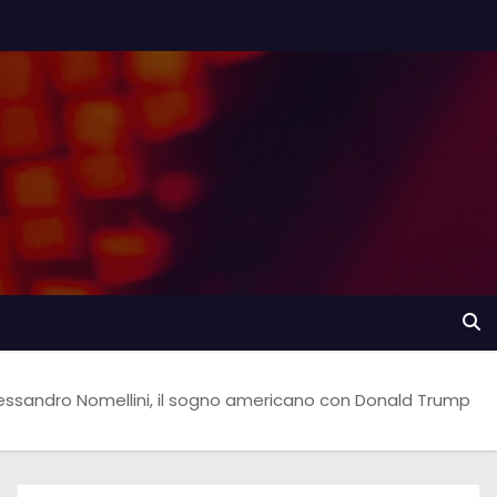
essandro Nomellini, il sogno americano con Donald Trump