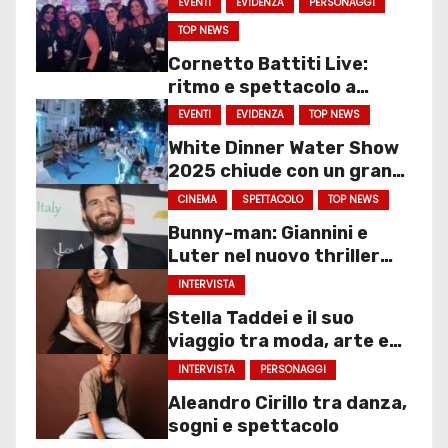
EVENTI
EVIDENZA
PERSONAGGI
TOP NEWS
Cornetto Battiti Live:
ritmo e spettacolo a
Molfetta
EVENTI
EVIDENZA
TOP NEWS
White Dinner Water Show
2025 chiude con un gran
finale
CINEMA
SPETTACOLO
TOP NEWS
Bunny-man: Giannini e
Luter nel nuovo thriller
sociale
INTERVISTA
Stella Taddei e il suo
viaggio tra moda, arte e
spettacolo
INTERVISTA
PERSONAGGI
Aleandro Cirillo tra danza,
sogni e spettacolo