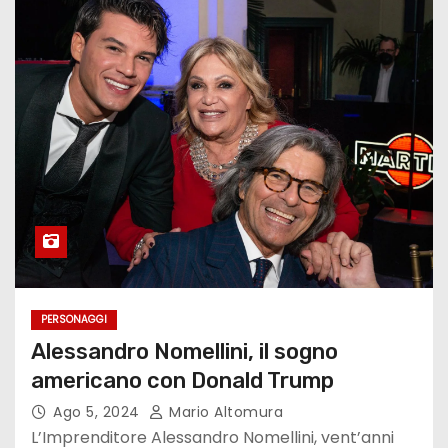
PERSONAGGI
Alessandro Nomellini, il sogno
americano con Donald Trump
Ago 5, 2024
Mario Altomura
L’Imprenditore Alessandro Nomellini, vent’anni