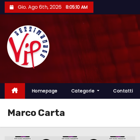
S
Gio. Ago 6th, 2026
8:05:11 AM
a
l
t
a
a
l
c
o
n
t
Homepage
Categorie
Contatti
e
n
Marco Carta
u
t
o