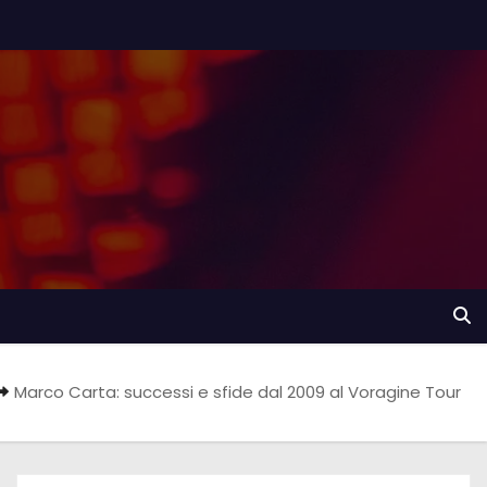
Marco Carta: successi e sfide dal 2009 al Voragine Tour