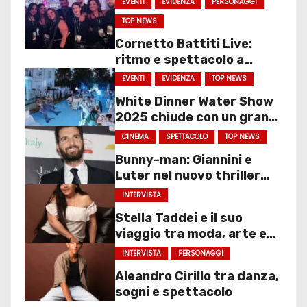
EVENTI
EVIDENZA
PERSONAGGI
TOP NEWS
Cornetto Battiti Live:
ritmo e spettacolo a
Molfetta
EVENTI
EVIDENZA
TOP NEWS
White Dinner Water Show
2025 chiude con un gran
finale
CINEMA
SPETTACOLO
TOP NEWS
Bunny-man: Giannini e
Luter nel nuovo thriller
sociale
INTERVISTA
Stella Taddei e il suo
viaggio tra moda, arte e
spettacolo
INTERVISTA
PERSONAGGI
Aleandro Cirillo tra danza,
sogni e spettacolo