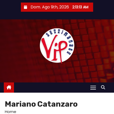
S
Dom. Ago 9th, 2026
2:13:14 AM
a
l
t
a
a
l
c
o
n
t
e
n
u
Mariano Catanzaro
t
o
Home