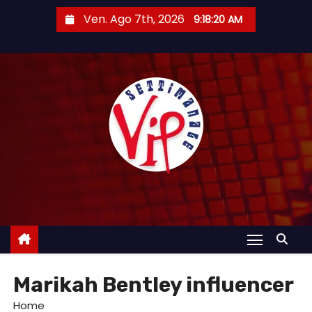
S
Ven. Ago 7th, 2026
9:18:20 AM
a
l
t
a
a
l
c
o
n
t
e
n
u
Marikah Bentley influencer
t
o
Home