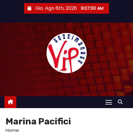
S
Gio. Ago 6th, 2026
9:07:01 AM
a
l
t
a
a
l
c
o
n
t
e
n
u
Marina Pacifici
t
o
Home