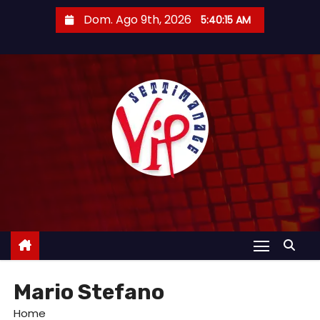
S
Dom. Ago 9th, 2026
5:40:15 AM
a
l
t
a
a
l
c
o
n
t
e
n
u
Mario Stefano
t
o
Home