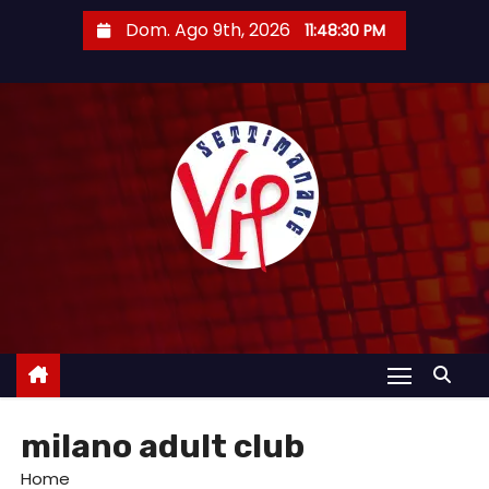
S
Dom. Ago 9th, 2026
11:48:31 PM
a
l
t
a
a
l
c
o
n
t
e
n
u
milano adult club
t
o
Home