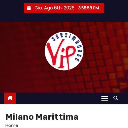
S
Gio. Ago 6th, 2026
3:58:59 PM
a
l
t
a
a
l
c
o
n
t
e
n
u
Milano Marittima
t
o
Home