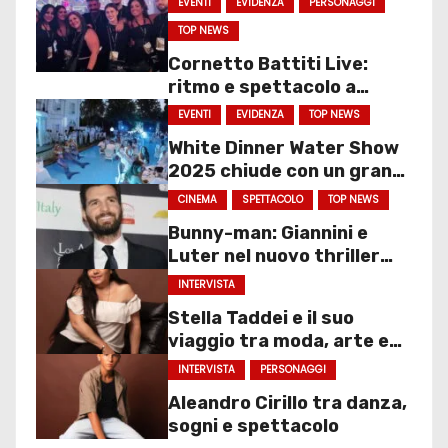
EVENTI
EVIDENZA
PERSONAGGI
TOP NEWS
Cornetto Battiti Live:
ritmo e spettacolo a
Molfetta
EVENTI
EVIDENZA
TOP NEWS
White Dinner Water Show
2025 chiude con un gran
finale
CINEMA
SPETTACOLO
TOP NEWS
Bunny-man: Giannini e
Luter nel nuovo thriller
sociale
INTERVISTA
Stella Taddei e il suo
viaggio tra moda, arte e
spettacolo
INTERVISTA
PERSONAGGI
Aleandro Cirillo tra danza,
sogni e spettacolo