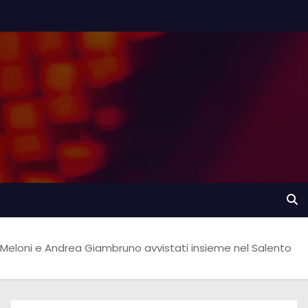
 Meloni e Andrea Giambruno avvistati insieme nel Salento