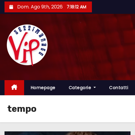
S
Dom. Ago 9th, 2026
7:18:13 AM
a
l
t
a
a
l
c
o
n
t
Homepage
Categorie
Contatti
e
n
tempo
u
t
o