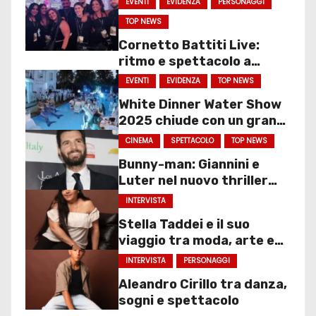
EVENTI
EVIDENZA
PERSONAGGI
TOP NEWS
Cornetto Battiti Live:
ritmo e spettacolo a
Molfetta
EVENTI
EVIDENZA
TOP NEWS
White Dinner Water Show
2025 chiude con un gran
finale
CINEMA
SPETTACOLO
TOP NEWS
Bunny-man: Giannini e
Luter nel nuovo thriller
sociale
INTERVISTA
Stella Taddei e il suo
viaggio tra moda, arte e
spettacolo
INTERVISTA
PERSONAGGI
Aleandro Cirillo tra danza,
sogni e spettacolo