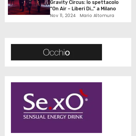
a
Gravity Circus: lo spettacolo
“On Air – Liberi Di…” a Milano
r
Nov 11, 2024
Mario Altomura
t
i
c
o
l
i