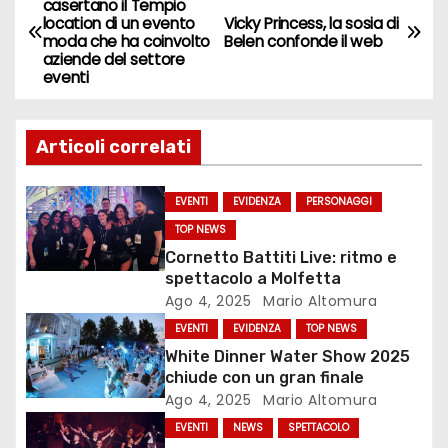
casertano il Tempio
location di un evento
Vicky Princess, la sosia di
a
moda che ha coinvolto
Belen confonde il web
aziende del settore
v
eventi
i
Articoli correlati
g
a
EVENTI
EVIDENZA
PERSONAGGI
TOP NEWS
z
Cornetto Battiti Live: ritmo e
spettacolo a Molfetta
i
Ago 4, 2025
Mario Altomura
o
EVENTI
EVIDENZA
TOP NEWS
White Dinner Water Show 2025
n
chiude con un gran finale
Ago 4, 2025
Mario Altomura
e
EVENTI
NEWS
SPETTACOLO