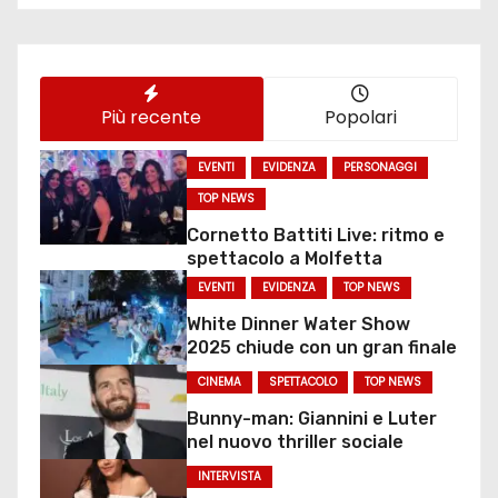
Più recente
Popolari
EVENTI
EVIDENZA
PERSONAGGI
TOP NEWS
Cornetto Battiti Live: ritmo e
spettacolo a Molfetta
EVENTI
EVIDENZA
TOP NEWS
White Dinner Water Show
2025 chiude con un gran finale
CINEMA
SPETTACOLO
TOP NEWS
Bunny-man: Giannini e Luter
nel nuovo thriller sociale
INTERVISTA