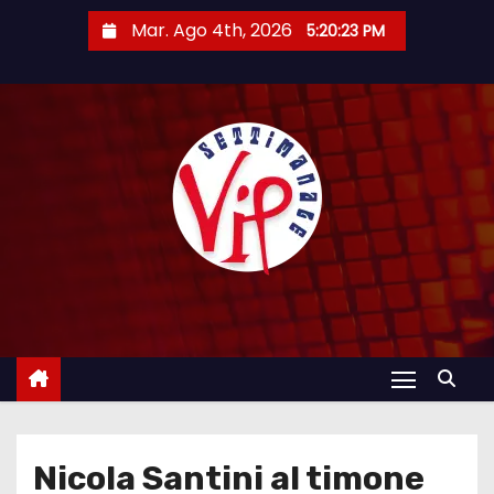
S
Mar. Ago 4th, 2026
5:20:25 PM
a
l
t
a
a
l
c
o
n
t
e
n
u
t
Nicola Santini al timone
o