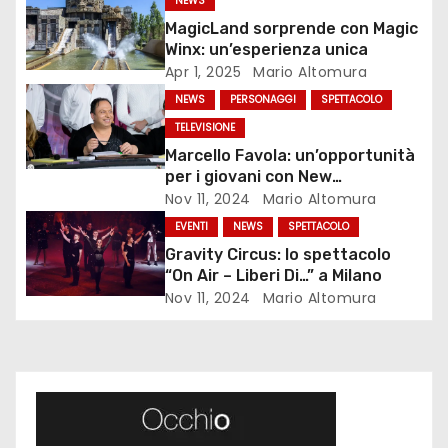
NEWS
a
MagicLand sorprende con Magic
Winx: un’esperienza unica
z
Apr 1, 2025
Mario Altomura
i
NEWS
PERSONAGGI
SPETTACOLO
TELEVISIONE
o
Marcello Favola: un’opportunità
per i giovani con New
n
Generations
Nov 11, 2024
Mario Altomura
e
EVENTI
NEWS
SPETTACOLO
Gravity Circus: lo spettacolo
a
“On Air – Liberi Di…” a Milano
Nov 11, 2024
Mario Altomura
r
t
i
c