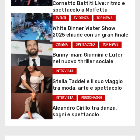
Cornetto Battiti Live: ritmo e
spettacolo a Molfetta
EVENTI
EVIDENZA
TOP NEWS
White Dinner Water Show
2025 chiude con un gran finale
CINEMA
SPETTACOLO
TOP NEWS
Bunny-man: Giannini e Luter
nel nuovo thriller sociale
INTERVISTA
Stella Taddei e il suo viaggio
tra moda, arte e spettacolo
INTERVISTA
PERSONAGGI
Aleandro Cirillo tra danza,
sogni e spettacolo