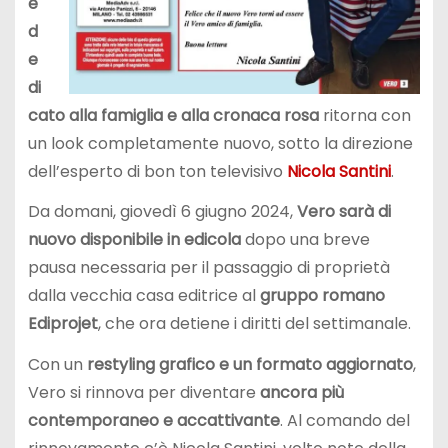
e
d
e
di
cato alla famiglia e alla cronaca rosa
ritorna con
un look completamente nuovo, sotto la direzione
dell’esperto di bon ton televisivo
Nicola Santini
.
Da domani, giovedì 6 giugno 2024,
Vero sarà di
nuovo disponibile in edicola
dopo una breve
pausa necessaria per il passaggio di proprietà
dalla vecchia casa editrice al
gruppo romano
Ediprojet
, che ora detiene i diritti del settimanale.
Con un
restyling grafico e un formato aggiornato
,
Vero si rinnova per diventare
ancora più
contemporaneo e accattivante
. Al comando del