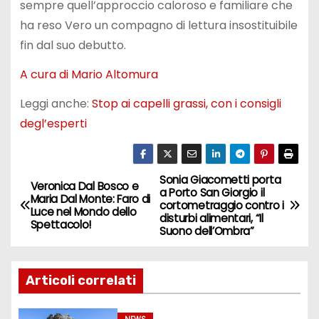
sempre quell’approccio caloroso e familiare che
ha reso Vero un compagno di lettura insostituibile
fin dal suo debutto.
A cura di Mario Altomura
Leggi anche:
Stop ai capelli grassi, con i consigli
degl’esperti
Sonia Giacometti porta
N
Veronica Dal Bosco e
a Porto San Giorgio il
Maria Dal Monte: Faro di
cortometraggio contro i
a
Luce nel Mondo dello
disturbi alimentari, “Il
Spettacolo!
Suono dell’Ombra”
v
i
Articoli correlati
g