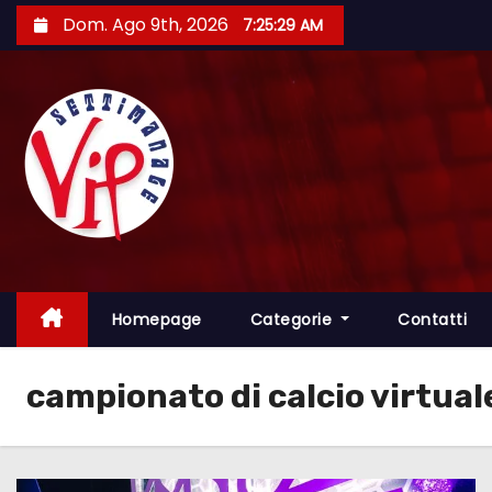
S
Dom. Ago 9th, 2026
7:25:30 AM
a
l
t
a
a
l
c
o
n
t
Homepage
Categorie
Contatti
e
n
campionato di calcio virtual
u
t
o