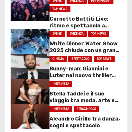
EVENTI
EVIDENZA
PERSONAGGI
TOP NEWS
Cornetto Battiti Live:
ritmo e spettacolo a
Molfetta
EVENTI
EVIDENZA
TOP NEWS
White Dinner Water Show
2025 chiude con un gran
finale
CINEMA
SPETTACOLO
TOP NEWS
Bunny-man: Giannini e
Luter nel nuovo thriller
sociale
INTERVISTA
Stella Taddei e il suo
viaggio tra moda, arte e
spettacolo
INTERVISTA
PERSONAGGI
Aleandro Cirillo tra danza,
sogni e spettacolo