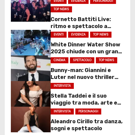
EVENTI
EVIDENZA
PERSONAGGI
TOP NEWS
Cornetto Battiti Live:
ritmo e spettacolo a
Molfetta
EVENTI
EVIDENZA
TOP NEWS
White Dinner Water Show
2025 chiude con un gran
finale
CINEMA
SPETTACOLO
TOP NEWS
Bunny-man: Giannini e
Luter nel nuovo thriller
sociale
INTERVISTA
Stella Taddei e il suo
viaggio tra moda, arte e
spettacolo
INTERVISTA
PERSONAGGI
Aleandro Cirillo tra danza,
sogni e spettacolo