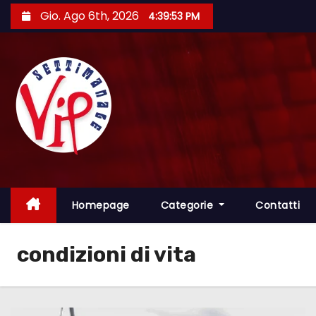
S
Gio. Ago 6th, 2026
4:39:54 PM
a
l
t
a
a
l
c
o
n
t
Homepage
Categorie
Contatti
e
n
condizioni di vita
u
t
o