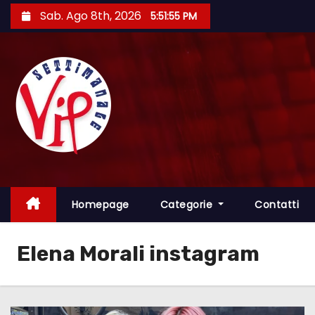
S
Sab. Ago 8th, 2026
5:51:56 PM
a
l
t
a
a
l
c
o
n
t
Homepage
Categorie
Contatti
e
n
Elena Morali instagram
u
t
o