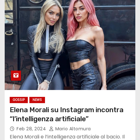
GOSSIP
NEWS
Elena Morali su Instagram incontra
“l’intelligenza artificiale”
Feb 28, 2024
Mario Altomura
Elena Morali e l’intelligenza artificiale al bacio. Il