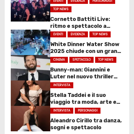
EVENTI
EVIDENZA
PERSONAGGI
TOP NEWS
Cornetto Battiti Live:
ritmo e spettacolo a
Molfetta
EVENTI
EVIDENZA
TOP NEWS
White Dinner Water Show
2025 chiude con un gran
finale
CINEMA
SPETTACOLO
TOP NEWS
Bunny-man: Giannini e
Luter nel nuovo thriller
sociale
INTERVISTA
Stella Taddei e il suo
viaggio tra moda, arte e
spettacolo
INTERVISTA
PERSONAGGI
Aleandro Cirillo tra danza,
sogni e spettacolo