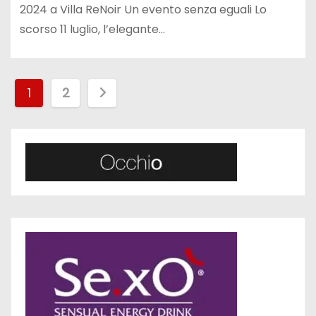
2024 a Villa ReNoir Un evento senza eguali Lo
scorso 11 luglio, l’elegante…
P
1
2
a
g
i
n
a
z
i