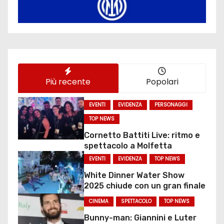
Più recente
Popolari
EVENTI
EVIDENZA
PERSONAGGI
TOP NEWS
Cornetto Battiti Live: ritmo e
spettacolo a Molfetta
EVENTI
EVIDENZA
TOP NEWS
White Dinner Water Show
2025 chiude con un gran finale
CINEMA
SPETTACOLO
TOP NEWS
Bunny-man: Giannini e Luter