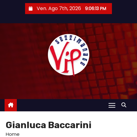
S
Ven. Ago 7th, 2026
9:06:14 PM
a
l
t
a
a
l
c
o
n
t
e
n
u
Gianluca Baccarini
t
o
Home