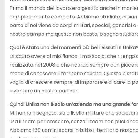
Prima il mondo del lavoro era gestito anche in manier
completamente cambiato. Abbiamo studiato, ci siamo
parte di noi viene da corpi militari, speciali, generici
nostro campo ma questo non basta, bisogna studiar
Qual è stato uno dei momenti più belli vissuti in Unika
Di sicuro avere al mio fianco il mio socio, che riteng
realizzato nel 2008 e che ricordo sempre con piacere è
modo di conoscere il territorio saudita. Questa è stata
voglia di crescere sempre, di imparare e di dare la possi
diventare un nostro partner.
Quindi Unika non è solo un’azienda ma una grande fa
Mi hanno insegnato, sia a livello militare che societari
usa il team per crescere, senza il team non puoi and
Abbiamo 180 uomini sparsi in tutto il territorio nazio