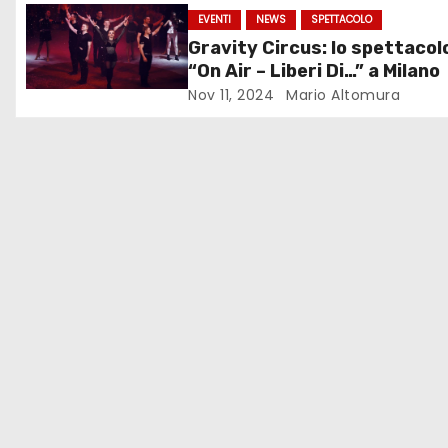
z
EVENTI
NEWS
SPETTACOLO
Gravity Circus: lo spettacol
i
“On Air – Liberi Di…” a Milano
o
Nov 11, 2024
Mario Altomura
n
e
a
r
t
i
c
o