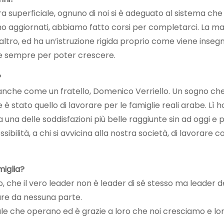
a superficiale, ognuno di noi si è adeguato al sistema che
 aggiornati, abbiamo fatto corsi per completarci. La ma
 o altro, ed ha un’istruzione rigida proprio come viene inseg
e sempre per poter crescere.
?
o anche come un fratello, Domenico Verriello. Un sogno che
 stato quello di lavorare per le famiglie reali arabe. Lì 
 una delle soddisfazioni più belle raggiunte sin ad oggi e p
bilità, a chi si avvicina alla nostra società, di lavorare co
miglia?
o, che il vero leader non è leader di sé stesso ma leader deg
are da nessuna parte.
nale che operano ed è grazie a loro che noi cresciamo e lor