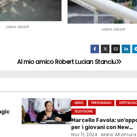
UNIKA GROUP
UNIKA GROUP
Al mio amico Robert Lucian Stanciu
NEWS
PERSONAGGI
SPETTACOL
agic
TELEVISIONE
Marcello Favola: un’opp
per i giovani con New
Generations
Nov 11, 2024
Mario Altomura