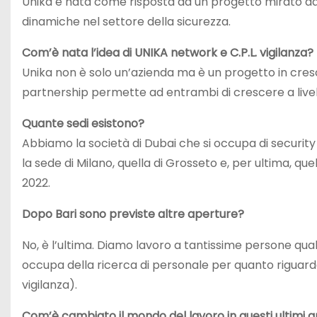
Unika è nata come risposta ad un progetto mirato ad
dinamiche nel settore della sicurezza.
Com’è nata l’idea di UNIKA network e C.P.L. vigilanza?
Unika non è solo un’azienda ma è un progetto in cres
partnership permette ad entrambi di crescere a livel
Quante sedi esistono?
Abbiamo la società di Dubai che si occupa di securit
la sede di Milano, quella di Grosseto e, per ultima, qu
2022.
Dopo Bari sono previste altre aperture?
No, è l’ultima. Diamo lavoro a tantissime persone quali
occupa della ricerca di personale per quanto riguarda
vigilanza).
Com’è cambiato il mondo del lavoro in questi ultimi a