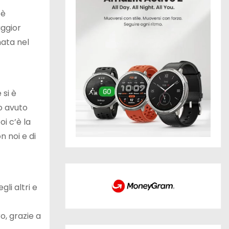
 è
ggior
nata nel
 si è
ho avuto
oi c’è la
n noi e di
li altri e
o, grazie a