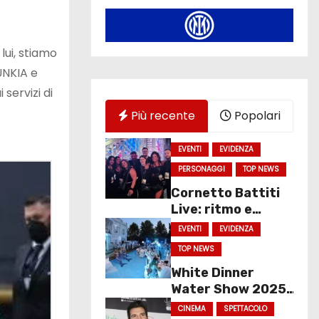
lui, stiamo
 UNKIA e
servizi di
Più recente
Popolari
EVENTI
EVIDENZA
PERSONAGGI
TOP NEWS
Cornetto Battiti
Live: ritmo e
spettacolo a
EVENTI
EVIDENZA
Molfetta
TOP NEWS
White Dinner
Water Show 2025
chiude con un
CINEMA
SPETTACOLO