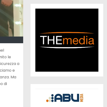
nel
nito le
sicurezza a
esciamo e
ilanza. Ma
o di