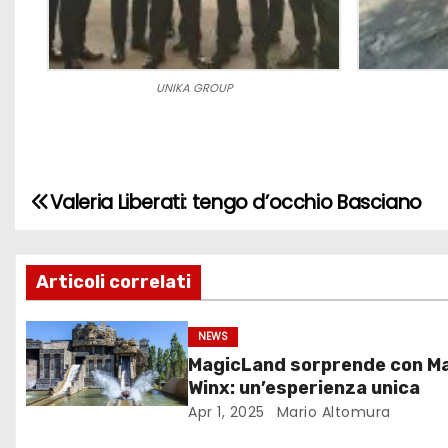
UNIKA GROUP
Valeria Liberati: tengo d’occhio Basciano
N
a
Articoli correlati
v
i
NEWS
MagicLand sorprende con M
g
Winx: un’esperienza unica
a
Apr 1, 2025
Mario Altomura