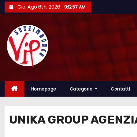
S
Gio. Ago 6th, 2026
9:12:58 AM
a
l
t
a
a
l
c
o
n
t
Homepage
Categorie
Contatti
e
n
u
UNIKA GROUP AGENZI
t
o