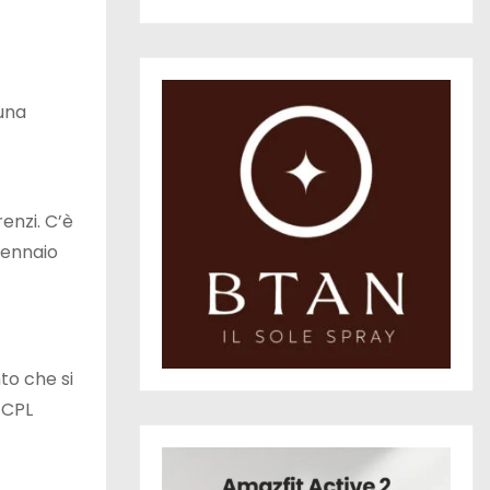
 una
enzi. C’è
 gennaio
to che si
 CPL