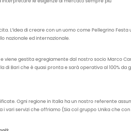
 interpretare le esigenze di mercato sempre più
cita. L’idea di creare con un uomo come Pellegrino Festa
lo nazionale ed internazionale.
y e viene gestita egregiamente dal nostro socio Marco Car
ella di Bari che è quasi pronta e sarà operativa al 100% da
ficate. Ogni regione in Italia ha un nostro referente assun
 i vari servizi che offriamo (Sia col gruppo Unika che con
nni?