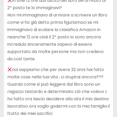
In sole 12 ore dall’uscita del libro sei arrivato al
2º posto te lo immaginavi?
Non mi immaginavo di arrivare a scrivere un libro
come vi ho già detto prima figuriamoci se mi
immaginavo di scalare la classifica Amazon in
neanche 12 ore cioè il 2º posto io sono ancora
incredulo sinceramente sapevo di essere
supportato da molte persone ma non credevo
da così tante
noi sappiamo che per avere 32 anni hai fatto
molte cose nella tua vita , ci stupirai ancora???
Guarda come si può leggere dal libro sono un
ragazzo testardo e determinato ciò che volevo L
ho fatto ora lascio decidere alla vita il mio destino
lavorativo ora voglio godermi con la mia famiglia il
frutto dei miei sacrifici