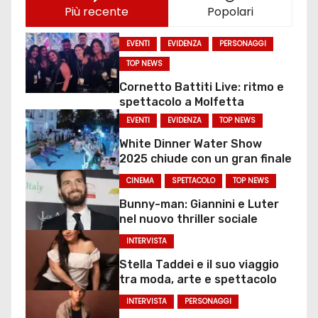
Più recente
Popolari
EVENTI
EVIDENZA
PERSONAGGI
TOP NEWS
Cornetto Battiti Live: ritmo e
spettacolo a Molfetta
EVENTI
EVIDENZA
TOP NEWS
White Dinner Water Show
2025 chiude con un gran finale
CINEMA
SPETTACOLO
TOP NEWS
Bunny-man: Giannini e Luter
nel nuovo thriller sociale
INTERVISTA
Stella Taddei e il suo viaggio
tra moda, arte e spettacolo
INTERVISTA
PERSONAGGI