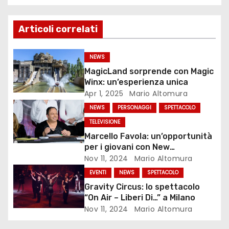
v
Articoli correlati
i
g
NEWS
MagicLand sorprende con Magic
a
Winx: un’esperienza unica
Apr 1, 2025
Mario Altomura
z
NEWS
PERSONAGGI
SPETTACOLO
i
TELEVISIONE
Marcello Favola: un’opportunità
o
per i giovani con New
Generations
Nov 11, 2024
Mario Altomura
n
EVENTI
NEWS
SPETTACOLO
e
Gravity Circus: lo spettacolo
“On Air – Liberi Di…” a Milano
a
Nov 11, 2024
Mario Altomura