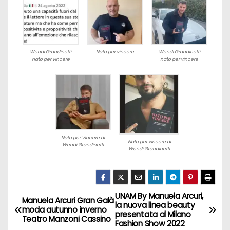
Wendi Grandinetti
Nato per vincere
Wendi Grandinetti
nato per vincere
nato per vincere
Nato per Vincere di
Nato per vincere di
Wendi Grandinetti
Wendi Grandinetti
UNAM By Manuela Arcuri,
N
Manuela Arcuri Gran Galà
la nuova linea beauty
moda autunno inverno
presentata al Milano
a
Teatro Manzoni Cassino
Fashion Show 2022